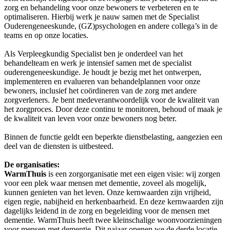
zorg en behandeling voor onze bewoners te verbeteren en te
optimaliseren. Hierbij werk je nauw samen met
de Specialist
Ouderengeneeskunde
, (GZ)psychologen en andere collega’s in de
teams en op onze locaties.
Als
V
erpleegkundig
S
pecialist
ben je onderdeel van het
behandelteam en werk je intensief samen met de specialist
ouderengeneeskundige.
Je houdt je bezig met het
ontwerpen,
implementeren en evalueren van
behandel
plannen voor o
nze
bewoners
, inclusief het coördineren van de zorg met andere
zorgverleners
. Je bent medeverantwoordelijk voor de kwaliteit van
het zorgproces. Door deze continu te monitoren, behoud of maak je
de kwaliteit van leven voor
onze
bewoners
nog beter.
Binnen de functie geldt een beperkte dienstbelasting, aangezien een
deel van de diensten is uitbesteed.
De organisatie
s
:
WarmThuis
is een zorgorganisatie met een eigen visie: wij zorgen
voor een plek waar mensen met dementie, zoveel als mogelijk,
kunnen genieten van het leven. Onze kernwaarden zijn vrijheid,
eigen regie, nabijheid en herkenbaarheid. En deze kernwaarden zijn
dagelijks leidend in de zorg en begeleiding voor de mensen met
dementie. WarmThuis heeft twee kleinschalige woonvoorzieningen
voor mensen met dementie. Dit najaar openen we de derde locatie.