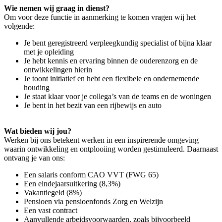
Wie nemen wij graag in dienst?
Om voor deze functie in aanmerking te ko
men vragen wij het
volgende:
Je bent geregistreerd
verpleegkundig specialist
of bijna klaar
met je opleiding
Je hebt k
ennis en ervaring binnen de
ouderenzorg en
de
ontwikkelingen hier
in
Je toont initiatief
en hebt een
flexibele en ondernemende
houding
Je
staat klaar voor je collega’s
van de teams en de woningen
Je bent i
n h
et bezit van een
rijbewijs en
auto
Wat
bieden wij
jou
?
Werken bij ons
betek
ent werken in
een
inspirerende omgeving
waarin ontwikkeling en ontplooiing worden gestimuleerd. Daarnaast
ontvang je van ons:
Een
salaris
c
onform CAO VVT (FWG
65)
Een eindejaarsuitkering (8,3%
)
Vakantiegeld (8%
)
Pensioen via pensioenfonds Zorg en Welzijn
Een vast
contract
Aanvullende arbeidsvoorwaarden,
zoals bijvoorbeeld