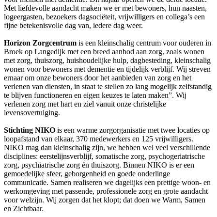
Met liefdevolle aandacht maken we er met bewoners, hun naasten,
logeergasten, bezoekers dagsociëteit, vrijwilligers en collega’s een
fijne betekenisvolle dag van, iedere dag weer.
Horizon Zorgcentrum
is een kleinschalig centrum voor ouderen in
Broek op Langedijk met een breed aanbod aan zorg, zoals wonen
met zorg, thuiszorg, huishoudelijke hulp, dagbesteding, kleinschalig
wonen voor bewoners met dementie en tijdelijk verblijf.
Wij streven
ernaar om onze bewoners door het aanbieden van zorg en het
verlenen van diensten, in staat te stellen zo lang mogelijk zelfstandig
te blijven functioneren en eigen keuzes te laten maken”. Wij
verlenen zorg met hart en ziel vanuit onze christelijke
levensovertuiging.
Stichting NIKO
is een warme zorgorganisatie met twee locaties op
loopafstand van elkaar, 370 medewerkers en 125 vrijwilligers.
NIKO mag dan kleinschalig zijn, we hebben wel veel verschillende
disciplines: eerstelijnsverblijf, somatische zorg, psychogeriatrische
zorg, psychiatrische zorg én thuiszorg.
Binnen NIKO is er een
gemoedelijke sfeer, geborgenheid en goede onderlinge
communicatie. Samen realiseren we dagelijks een prettige woon- en
werkomgeving met passende, professionele zorg en grote aandacht
voor welzijn. Wij zorgen dat het klopt; dat doen we Warm, Samen
en Zichtbaar.