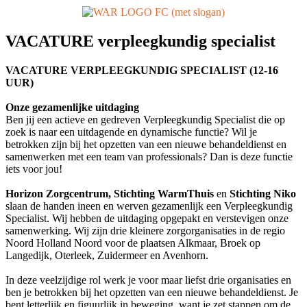
VACATURE verpleegkundig specialist
VACATURE
VERPLEEGKUNDIG
SPECIALI
ST
(
12-16
UUR)
Onze gezamenlijke uitdaging
Ben jij een actieve en gedreven
Verpleegkundig S
pecialist die op
zoek is naar een uitdagende en dynamische functie? Wil je
betrokken zijn bij het opzetten van een nieuwe behandeldienst en
samenwerken met een team van professionals? Dan is deze
functie
iets voor jou!
Horizon Zorgcentrum,
Stichting
WarmThuis
en
Stichting Niko
slaan de handen
ineen
en
werven
gezamenlijk een
Verpleegkundig
S
pecialist
.
Wij hebben de uitdaging op
ge
pak
t
en
verstevigen
onze
samenwerking. Wij zijn
drie
kleinere zorgorganisaties in de regio
Noord Holland Noord voor
de plaatsen
Alkmaar,
Broek op
Langedijk
,
Oterleek
, Zuidermeer en Avenhorn
.
In deze veelzijdige rol werk je voor maar liefst drie organisaties en
ben je betrokken bij het opzetten van een nieuwe behandeldienst. Je
bent letterlijk en figuurlijk in beweging, want je zet stappen om de