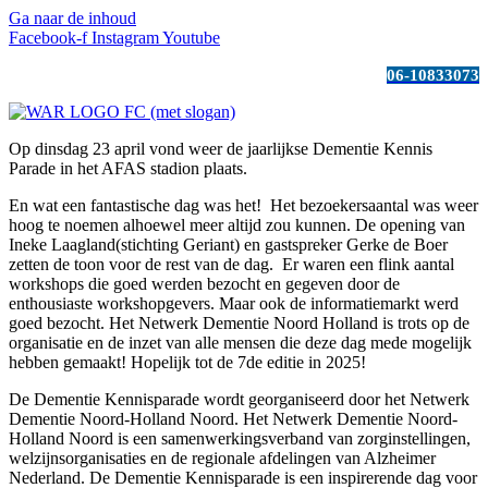
Ga naar de inhoud
Facebook-f
Instagram
Youtube
06-10833073
Op dinsdag 23 april vond weer de jaarlijkse Dementie Kennis
Parade in het AFAS stadion plaats.
En wat een fantastische dag was het! Het bezoekersaantal was weer
hoog te noemen alhoewel meer altijd zou kunnen. De opening van
Ineke Laagland(stichting Geriant) en gastspreker Gerke de Boer
zetten de toon voor de rest van de dag. Er waren een flink aantal
workshops die goed werden bezocht en gegeven door de
enthousiaste workshopgevers. Maar ook de informatiemarkt werd
goed bezocht. Het Netwerk Dementie Noord Holland is trots op de
organisatie en de inzet van alle mensen die deze dag mede mogelijk
hebben gemaakt! Hopelijk tot de 7de editie in 2025!
De Dementie Kennisparade wordt georganiseerd door het Netwerk
Dementie Noord-Holland Noord. Het Netwerk Dementie Noord-
Holland Noord is een samenwerkingsverband van zorginstellingen,
welzijnsorganisaties en de regionale afdelingen van Alzheimer
Nederland. De Dementie Kennisparade is een inspirerende dag voor